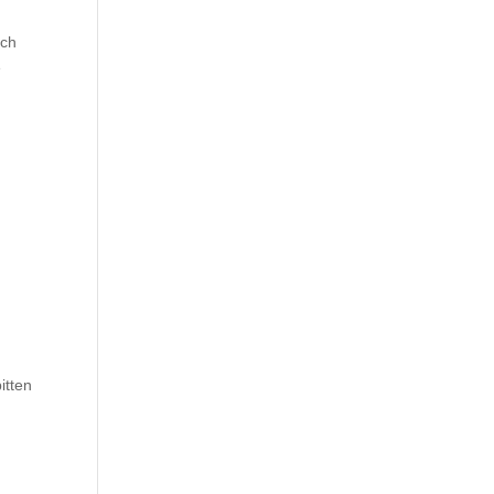
ich
e
itten